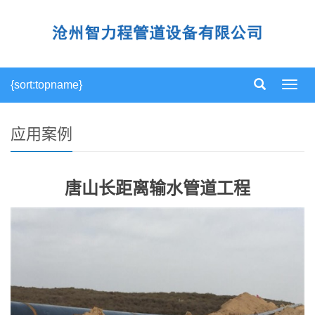
{sort:topname}
导
航
菜
单
应用案例
唐山长距离输水管道工程