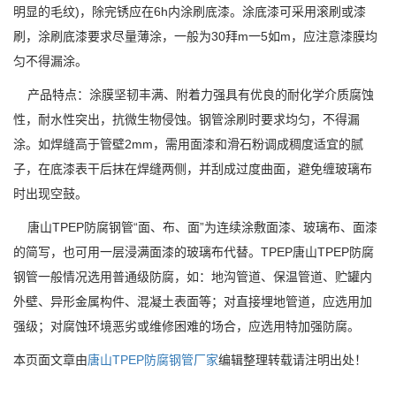
明显的毛纹)，除完锈应在6h内涂刷底漆。涂底漆可采用滚刷或漆
刷，涂刷底漆要求尽量薄涂，一般为30拜m一5如m，应注意漆膜均
匀不得漏涂。
产品特点：涂膜坚韧丰满、附着力强具有优良的耐化学介质腐蚀
性，耐水性突出，抗微生物侵蚀。钢管涂刷时要求均匀，不得漏
涂。如焊缝高于管壁2mm，需用面漆和滑石粉调成稠度适宜的腻
子，在底漆表干后抹在焊缝两侧，并刮成过度曲面，避免缠玻璃布
时出现空鼓。
唐山TPEP防腐钢管“面、布、面”为连续涂敷面漆、玻璃布、面漆
的简写，也可用一层浸满面漆的玻璃布代替。TPEP唐山TPEP防腐
钢管一般情况选用普通级防腐，如：地沟管道、保温管道、贮罐内
外壁、异形金属构件、混凝土表面等；对直接埋地管道，应选用加
强级；对腐蚀环境恶劣或维修困难的场合，应选用特加强防腐。
本页面文章由
唐山TPEP防腐钢管厂家
编辑整理转载请注明出处！