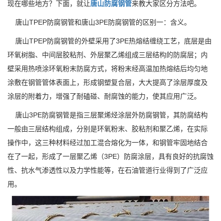
现在哪些地方？下面，就让
唐山防腐钢管
来教大家区分方法吧。
唐山TPEP防腐钢管和唐山3PE防腐钢管的区别一：含义。
唐山TPEP防腐钢管的外壁采用了3PE热熔结缠绕工艺，底层是由
环氧树脂、中间层胶粘剂、外层聚乙烯组成三层结构的防腐层；内
壁采用热喷涂环氧粉末防腐方式，将粉末经高温加热熔结后均匀地
涂敷在钢管管体表面上，形成钢塑复合层，大大提高了涂层厚度及
涂层的附着力，增强了耐磕碰、耐腐蚀的能力，使其应用广泛。
唐山3PE防腐钢管是指三层聚烯烃涂层外防腐钢管，其防腐结构
一般由三层结构组成，分别是环氧粉末、胶粘剂和聚乙烯，在实际
操作中，这三种材料经过加工混合熔化为一体，和钢管牢固地结合
在了一起，形成了一层聚乙烯（3PE）防腐涂层，具有良好的抗腐蚀
性、抗水气渗透性以及力学性能等，在石油管道行业得到了广泛应
用。