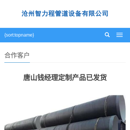
{sort:topname}
导
航
菜
单
合作客户
唐山钱经理定制产品已发货